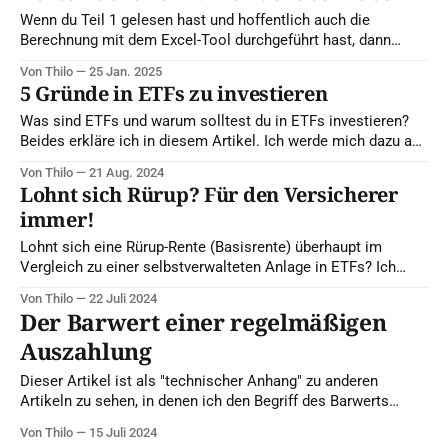
dich einfach
Wenn du Teil 1 gelesen hast und hoffentlich auch die
Berechnung mit dem Excel-Tool durchgeführt hast, dann
kennst du deine Rentenlücke. Wie du diese schließen kannst
Von Thilo
25 Jan. 2025
und was du dazu tun musst, erfährst du in diesem Artikel. Mit
5 Gründe in ETFs zu investieren
dem Online-Rechner kannst du auch deine benötigte Sparrate
ermitteln. Das
Was sind ETFs und warum solltest du in ETFs investieren?
Beides erkläre ich in diesem Artikel. Ich werde mich dazu auf
Aktien-ETF beschränken. Mit ETF meine ich hier also immer
Von Thilo
21 Aug. 2024
"Aktien-ETF". Disclaimer: Investments in den Aktienmarkt
Lohnt sich Rürup? Für den Versicherer
sind mit Risiken verbunden. Informiere dich daher gut, da
immer!
dies
Lohnt sich eine Rürup-Rente (Basisrente) überhaupt im
Vergleich zu einer selbstverwalteten Anlage in ETFs? Ich
habe einen genauen Vergleich durchgeführt, den es in dieser
Von Thilo
22 Juli 2024
Form noch nicht im Netz gibt. Dabei berücksichtige ich die
Der Barwert einer regelmäßigen
wesentlichen Knackpunkte der Rürup.
Auszahlung
Dieser Artikel ist als "technischer Anhang" zu anderen
Artikeln zu sehen, in denen ich den Begriff des Barwerts
verwende. Er ist an Leser gerichtet, die an den
Von Thilo
15 Juli 2024
mathematischen Details interessiert sind, und daher