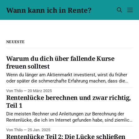
Wann kann ich in Rente?
NEUESTE
Warum du dich über fallende Kurse
freuen solltest
Wenn du länger am Aktienmarkt investierst, wirst du früher
oder später die schmerzhafte Erfahrung machen, dass die
Kurse mal richtig fallen. Es gibt einen wichtigen Grund,
Von Thilo
20 März 2025
warum das so ist und warum es für dein Investment sogar
Rentenlücke berechnen und zwar richtig,
gut ist. Dabei beschränke ich micht nicht auf die Platitüde,
Teil 1
dass du ja
Die meisten Rechner und Anleitungen zur Berechnung der
Rentenlücke, die ich im Internet gefunden habe, sind ziemlich
unsinnig. Daher zeige ich dir in diesem Artikel, wie du deine
Von Thilo
25 Jan. 2025
Rentenlücke besser schätzen kannst und gebe dir auch einen
Rentenlücke Teil 2: Die Lücke schließen
Online-Rechner an die Hand, mit dem du die Schätzung für