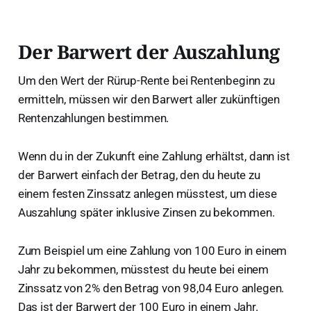
0
0
0
Der Barwert der Auszahlung
\
ti
Um den Wert der Rürup-Rente bei Rentenbeginn zu
m
ermitteln, müssen wir den Barwert aller zukünftigen
es
Rentenzahlungen bestimmen.
2
1
Wenn du in der Zukunft eine Zahlung erhältst, dann ist
=
1.
der Barwert einfach der Betrag, den du heute zu
0
einem festen Zinssatz anlegen müsstest, um diese
5
Auszahlung später inklusive Zinsen zu bekommen.
0
E
Zum Beispiel um eine Zahlung von 100 Euro in einem
U
Jahr zu bekommen, müsstest du heute bei einem
R
Zinssatz von 2% den Betrag von 98,04 Euro anlegen.
Das ist der Barwert der 100 Euro in einem Jahr.