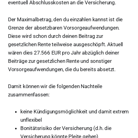
0
eventuell Abschlusskosten an die Versicherung.
0
0
Der Maximalbetrag, den du einzahlen kannst ist die
\
Grenze der absetzbaren Vorsorgeaufwendungen.
ti
Diese wird schon durch deinen Beitrag zur
m
gesetzlichen Rente teilweise ausgeschöpft. Aktuell
es
wären dies 27.566 EUR pro Jahr abzüglich deiner
2
1
Beiträge zur gesetzlichen Rente und sonstiger
E
Vorsorgeaufwendungen, die du bereits absetzt.
U
R
Damit können wir die folgenden Nachteile
=
zusammenfassen:
1.
0
keine Kündigungsmöglichkeit und damit extrem
5
0
unflexibel
E
Bonitätsrisiko der Versicherung (d.h. die
U
Versicherung könnte Pleite gehen)