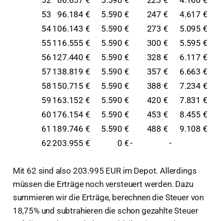
52
86.657 €
5.590 €
223 €
4.160 €
53
96.184 €
5.590 €
247 €
4.617 €
54
106.143 €
5.590 €
273 €
5.095 €
55
116.555 €
5.590 €
300 €
5.595 €
56
127.440 €
5.590 €
328 €
6.117 €
57
138.819 €
5.590 €
357 €
6.663 €
58
150.715 €
5.590 €
388 €
7.234 €
59
163.152 €
5.590 €
420 €
7.831 €
60
176.154 €
5.590 €
453 €
8.455 €
61
189.746 €
5.590 €
488 €
9.108 €
62
203.955 €
0 €
-
-
Mit 62 sind also 203.995 EUR im Depot. Allerdings
müssen die Erträge noch versteuert werden. Dazu
summieren wir die Erträge, berechnen die Steuer von
18,75% und subtrahieren die schon gezahlte Steuer