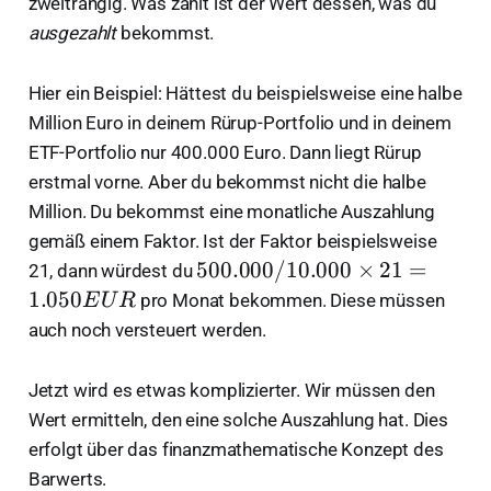
zweitrangig. Was zählt ist der Wert dessen, was du
ausgezahlt
bekommst.
Hier ein Beispiel: Hättest du beispielsweise eine halbe
Million Euro in deinem Rürup-Portfolio und in deinem
ETF-Portfolio nur 400.000 Euro. Dann liegt Rürup
erstmal vorne. Aber du bekommst nicht die halbe
Million. Du bekommst eine monatliche Auszahlung
gemäß einem Faktor. Ist der Faktor beispielsweise
5
500.000/10.000
×
21
=
21, dann würdest du
0
1.050
pro Monat bekommen. Diese müssen
E
U
R
0.
auch noch versteuert werden.
0
0
Jetzt wird es etwas komplizierter. Wir müssen den
0
Wert ermitteln, den eine solche Auszahlung hat. Dies
/
erfolgt über das finanzmathematische Konzept des
1
0.
Barwerts.