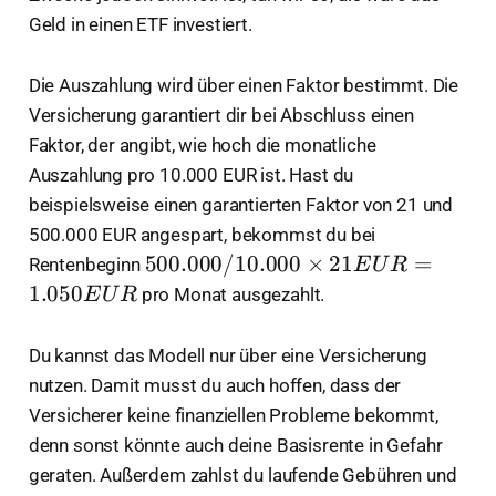
Geld in einen ETF investiert.
Die Auszahlung wird über einen Faktor bestimmt. Die
Versicherung garantiert dir bei Abschluss einen
Faktor, der angibt, wie hoch die monatliche
Auszahlung pro 10.000 EUR ist. Hast du
beispielsweise einen garantierten Faktor von 21 und
500.000 EUR angespart, bekommst du bei
5
500.000/10.000
×
21
=
Rentenbeginn
E
U
R
0
1.050
pro Monat ausgezahlt.
E
U
R
0.
0
Du kannst das Modell nur über eine Versicherung
0
nutzen. Damit musst du auch hoffen, dass der
0
Versicherer keine finanziellen Probleme bekommt,
/
denn sonst könnte auch deine Basisrente in Gefahr
1
0.
geraten. Außerdem zahlst du laufende Gebühren und